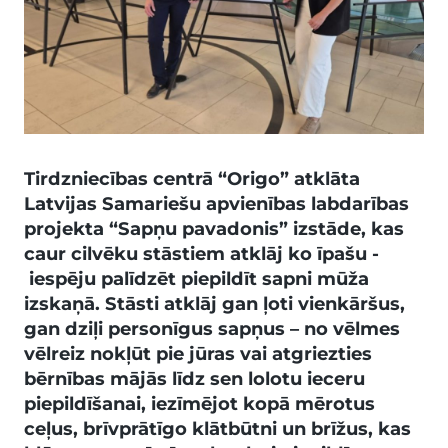
Tirdzniecības centrā “Origo” atklāta
Latvijas Samariešu apvienības labdarības
projekta “Sapņu pavadonis” izstāde, kas
caur cilvēku stāstiem atklāj ko īpašu -
iespēju palīdzēt piepildīt sapni mūža
izskaņā. Stāsti atklāj gan ļoti vienkāršus,
gan dziļi personīgus sapņus – no vēlmes
vēlreiz nokļūt pie jūras vai atgriezties
bērnības mājās līdz sen lolotu ieceru
piepildīšanai, iezīmējot kopā mērotus
ceļus, brīvprātīgo klātbūtni un brīžus, kas