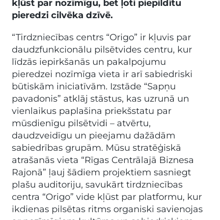
kļūst par nozīmīgu, bet ļoti piepildītu
pieredzi cilvēka dzīvē.
“Tirdzniecības centrs “Origo” ir kļuvis par
daudzfunkcionālu pilsētvides centru, kur
līdzās iepirkšanās un pakalpojumu
pieredzei nozīmīga vieta ir arī sabiedriski
būtiskām iniciatīvām. Izstāde “Sapņu
pavadonis” atklāj stāstus, kas uzrunā un
vienlaikus paplašina priekšstatu par
mūsdienīgu pilsētvidi – atvērtu,
daudzveidīgu un pieejamu dažādām
sabiedrības grupām. Mūsu stratēģiskā
atrašanās vieta “Rīgas Centrālajā Biznesa
Rajonā” ļauj šādiem projektiem sasniegt
plašu auditoriju, savukārt tirdzniecības
centra “Origo” vide kļūst par platformu, kur
ikdienas pilsētas ritms organiski savienojas