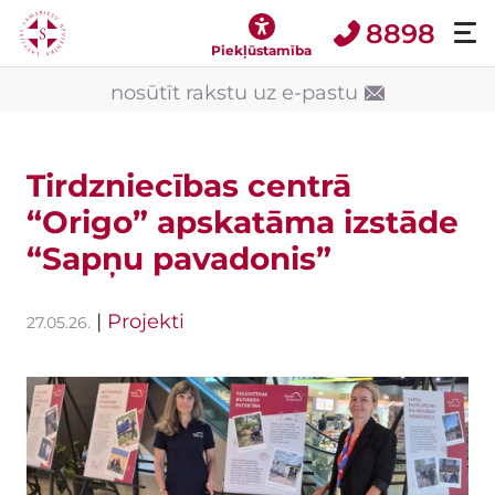
8898
Piekļūstamība
nosūtīt rakstu uz e-pastu
Tirdzniecības centrā
“Origo” apskatāma izstāde
“Sapņu pavadonis”
|
Projekti
27.05.26.