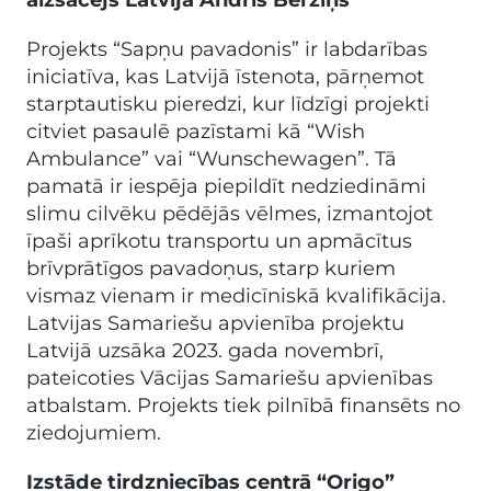
Projekts “Sapņu pavadonis” ir labdarības
iniciatīva, kas Latvijā īstenota, pārņemot
starptautisku pieredzi, kur līdzīgi projekti
citviet pasaulē pazīstami kā “Wish
Ambulance” vai “Wunschewagen”. Tā
pamatā ir iespēja piepildīt nedziedināmi
slimu cilvēku pēdējās vēlmes, izmantojot
īpaši aprīkotu transportu un apmācītus
brīvprātīgos pavadoņus, starp kuriem
vismaz vienam ir medicīniskā kvalifikācija.
Latvijas Samariešu apvienība projektu
Latvijā uzsāka 2023. gada novembrī,
pateicoties Vācijas Samariešu apvienības
atbalstam. Projekts tiek pilnībā finansēts no
ziedojumiem.
Izstāde tirdzniecības centrā “Origo”