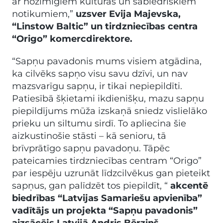
ar nozīmīgiem kultūras un sabiedriskiem
notikumiem,”
uzsver Evija Majevska,
“Linstow Baltic” un tirdzniecības centra
“Origo” komercdirektore.
“Sapņu pavadonis mums visiem atgādina,
ka cilvēks sapņo visu savu dzīvi, un nav
mazsvarīgu sapņu, ir tikai nepiepildīti.
Patiesībā šķietami ikdienišķu, mazu sapņu
piepildījums mūža izskaņā sniedz vislielāko
prieku un siltumu sirdī. To apliecina šie
aizkustinošie stāsti – kā senioru, tā
brīvprātīgo sapņu pavadoņu. Tāpēc
pateicamies tirdzniecības centram “Origo”
par iespēju uzrunāt līdzcilvēkus gan pieteikt
sapņus, gan palīdzēt tos piepildīt, “
akcentē
biedrības “Latvijas Samariešu apvienība”
vadītājs un projekta “Sapņu pavadonis”
aizsācējs Latvijā Andris Bērziņš