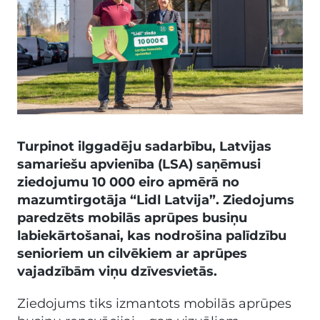
Turpinot ilggadēju sadarbību, Latvijas
samariešu apvienība (LSA) saņēmusi
ziedojumu 10 000 eiro apmērā no
mazumtirgotāja “Lidl Latvija”. Ziedojums
paredzēts mobilās aprūpes busiņu
labiekārtošanai, kas nodrošina palīdzību
senioriem un cilvēkiem ar aprūpes
vajadzībām viņu dzīvesvietās.
Ziedojums tiks izmantots mobilās aprūpes