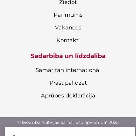
Ziedot
Par mums
Vakances
Kontakti
Sadarbība un līdzdalība
Samaritan international
Prast palīdzēt
Aprūpes deklarācija
© biedrība “Latvijas Samariešu apvienība” 2025
Privātuma politika