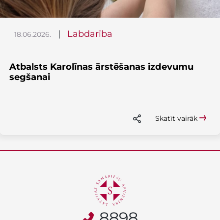
|
Labdarība
18.06.2026.
Atbalsts Karolīnas ārstēšanas izdevumu
segšanai
Skatīt vairāk
8898