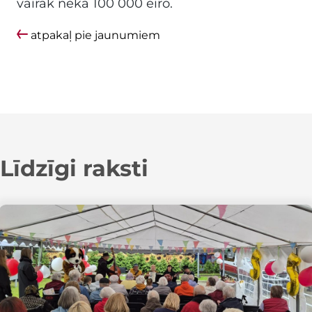
vairāk nekā 100 000 eiro.
atpakaļ pie jaunumiem
Līdzīgi raksti