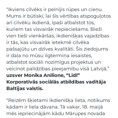
“Ikviens cilvēks ir pelnījis rūpes un cieņu.
Mums ir būtiski, lai šīs vērtības atspoguļotos
arī cilvēku ikdienā, īpaši atbalstot tos,
kuriem tas visvairāk nepieciešams. Bieži
vien tieši vienkāršas, ikdienišķas vajadzības
ir tās, kas visvairāk ietekmē cilvēka
pašsajūtu un dzīves kvalitāti. Šis ziedojums
ir daļa no mūsu ilgtermiņa iesaistes,
atbalstot sociāli nozīmīgus projektus un
veicinot palīdzības pieejamību visā Latvijā,”
uzsver Monika Anilione, “Lidl”
Korporatīvās sociālās atbildības vadītāja
Baltijas valstīs.
“Reizēm šķietami ikdienišķa lieta, notikums
kādam ir liela dāvana. Tā vakar, 18. maijā
mēs iepriecinājām kādu Mārupes novada