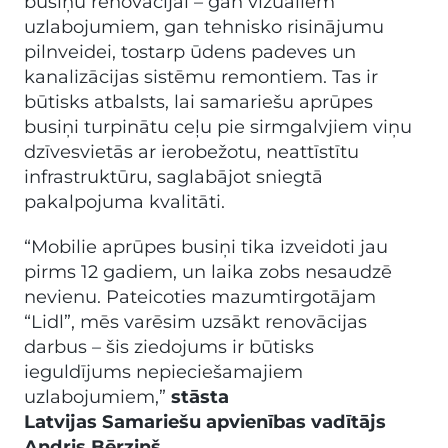
busiņu renovācijai – gan vizuāliem
uzlabojumiem, gan tehnisko risinājumu
pilnveidei, tostarp ūdens padeves un
kanalizācijas sistēmu remontiem. Tas ir
būtisks atbalsts, lai samariešu aprūpes
busiņi turpinātu ceļu pie sirmgalvjiem viņu
dzīvesvietās ar ierobežotu, neattīstītu
infrastruktūru, saglabājot sniegtā
pakalpojuma kvalitāti.
“Mobilie aprūpes busiņi tika izveidoti jau
pirms 12 gadiem, un laika zobs nesaudzē
nevienu. Pateicoties mazumtirgotājam
“Lidl”, mēs varēsim uzsākt renovācijas
darbus – šis ziedojums ir būtisks
ieguldījums nepieciešamajiem
uzlabojumiem,”
stāsta
Latvijas Samariešu apvienības vadītājs
Andris Bērziņš.