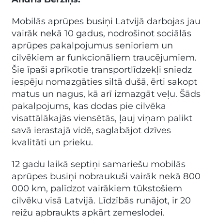
Mobilās aprūpes busiņi Latvijā darbojas jau
vairāk nekā 10 gadus, nodrošinot sociālās
aprūpes pakalpojumus senioriem un
cilvēkiem ar funkcionāliem traucējumiem.
Šie īpaši aprīkotie transportlīdzekļi sniedz
iespēju nomazgāties siltā dušā, ērti sakopt
matus un nagus, kā arī izmazgāt veļu. Šāds
pakalpojums, kas dodas pie cilvēka
visattālākajās viensētās, ļauj viņam palikt
savā ierastajā vidē, saglabājot dzīves
kvalitāti un prieku.
12 gadu laikā septiņi samariešu mobilās
aprūpes busiņi nobraukuši vairāk nekā 800
000 km, palīdzot vairākiem tūkstošiem
cilvēku visā Latvijā. Līdzībās runājot, ir 20
reižu apbraukts apkārt zemeslodei.