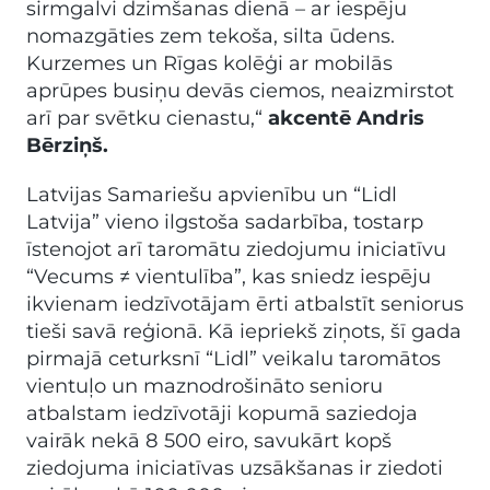
sirmgalvi dzimšanas dienā – ar iespēju
nomazgāties zem tekoša, silta ūdens.
Kurzemes un Rīgas kolēģi ar mobilās
aprūpes busiņu devās ciemos, neaizmirstot
arī par svētku cienastu,“
akcentē Andris
Bērziņš.
Latvijas Samariešu apvienību un “Lidl
Latvija” vieno ilgstoša sadarbība, tostarp
īstenojot arī taromātu ziedojumu iniciatīvu
“Vecums ≠ vientulība”, kas sniedz iespēju
ikvienam iedzīvotājam ērti atbalstīt seniorus
tieši savā reģionā. Kā iepriekš ziņots, šī gada
pirmajā ceturksnī “Lidl” veikalu taromātos
vientuļo un maznodrošināto senioru
atbalstam iedzīvotāji kopumā saziedoja
vairāk nekā 8 500 eiro, savukārt kopš
ziedojuma iniciatīvas uzsākšanas ir ziedoti