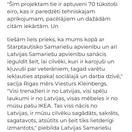
"Šim projektam tie ir aptuveni 70 tūkstoši
eiro, kas ir paredzēti tehniskajam
aprīkojumam, pacēlājiem un dažādām
citām iekārtām. Un
tiešām liels prieks, ka mums kopā ar
Starptautisko Samariešu apvienību un arī
Latvijas Samariešu apvienību sanācis
ieguldīt šeit, lai cilvēki, kuri ir karojuši un
kļuvuši par veterāniem, tagad varētu
iekļauties atpakaļ sociālajā un darba dzīvē,"
sacīja Rīgas mērs Viesturs Kleinbergs.
"Visi trenažieri ir no Latvijas, visi spēļu
laukumi ir no Latvijas, visas mēbeles ir no
mūsu pašu IKEA. Tas viss nācis no
Latvijas, ir mūsu cilvēku sagādāts, sakrāts,
sagatavots, atsūtīts un šeit tiks lietderīgi
izmantots," piebilda Latvijas Samariešu