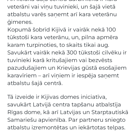
veterāni vai viņu tuvinieki, un šajā vietā
atbalstu varēs saņemt arī kara veterānu
ģimenes.
Kopumā šobrīd Kijivā ir vairāk nekā 100
tūkstoši kara veterānu, un, pilna apmēra
karam turpinoties, to skaits tikai aug.
Savukārt vairāk nekā 300 tūkstoši cilvēku ir
tuvinieki karā kritušajiem vai bezvēsts
pazudušajiem un Krievijas gūstā esošajiem
karavīriem – arī viņiem ir iespēja saņemt
atbalstu šajā centrā.
Tā izveide ir Kijivas domes iniciatīva,
savukārt Latvijā centra tapšanu atbalstīja
Rīgas dome, kā arī Latvijas un Starptautiskā
Samariešu apvienība. Par partneru sniegto
atbalstu izremontētas un iekārtotas telpas.