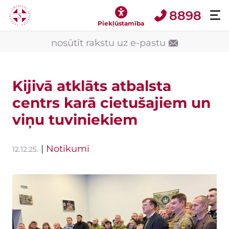
8898
Piekļūstamība
nosūtīt rakstu uz e-pastu
Kijivā atklāts atbalsta
centrs karā cietušajiem un
viņu tuviniekiem
|
Notikumi
12.12.25.