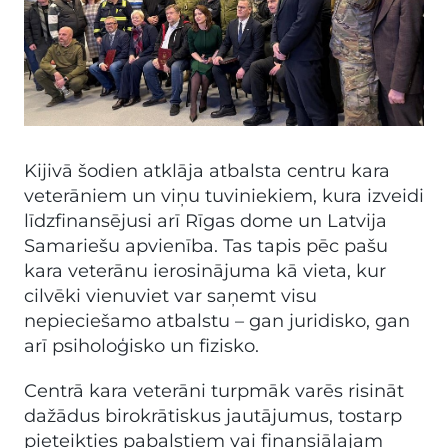
Kijivā šodien atklāja atbalsta centru kara
veterāniem un viņu tuviniekiem, kura izveidi
līdzfinansējusi arī Rīgas dome un Latvija
Samariešu apvienība. Tas tapis pēc pašu
kara veterānu ierosinājuma kā vieta, kur
cilvēki vienuviet var saņemt visu
nepieciešamo atbalstu – gan juridisko, gan
arī psiholoģisko un fizisko.
Centrā kara veterāni turpmāk varēs risināt
dažādus birokrātiskus jautājumus, tostarp
pieteikties pabalstiem vai finansiālajam