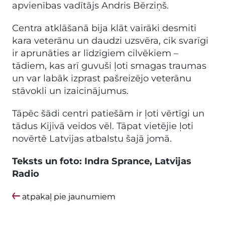
apvienības vadītājs Andris Bērziņš.
Centra atklāšanā bija klāt vairāki desmiti
kara veterānu un daudzi uzsvēra, cik svarīgi
ir aprunāties ar līdzīgiem cilvēkiem –
tādiem, kas arī guvuši ļoti smagas traumas
un var labāk izprast pašreizējo veterānu
stāvokli un izaicinājumus.
Tāpēc šādi centri patiešām ir ļoti vērtīgi un
tādus Kijivā veidos vēl. Tāpat vietējie ļoti
novērtē Latvijas atbalstu šajā jomā.
Teksts un foto: Indra Sprance, Latvijas
Radio
atpakaļ pie jaunumiem