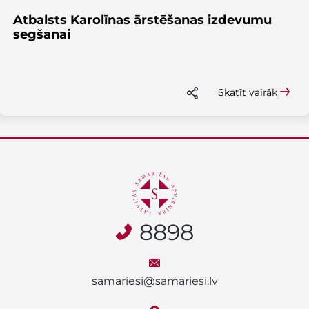
Atbalsts Karolīnas ārstēšanas izdevumu
segšanai
Skatīt vairāk
8898
samariesi@samariesi.lv