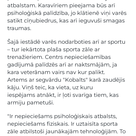
atbalstam. Karavīriem pieejama būs arī
psiholoģiskā palīdzība, jo klātienē viņi varēs
satikt cīņubiedrus, kas arī ieguvuši smagas
traumas.
Šajā iestādē varēs nodarboties arī ar sportu
– tur iekārtota plaša sporta zāle ar
trenažieriem. Centrs nepieciešamības
gadījumā palīdzēs arī ar naktsmājām, ja
kara veterānam vairs nav kur palikt.
Artems ar segvārdu "Kobalts" karā zaudējis
kāju. Viņš teic, ka vieta, uz kuru
iespējams atnākt, ir ļoti svarīga tiem, kas
armiju pametuši.
"Ir nepieciešams psiholoģiskais atbalsts,
nepieciešams fiziskais. Ir uztaisīta sporta
zāle atbilstoši jaunākajām tehnoloģijām. To