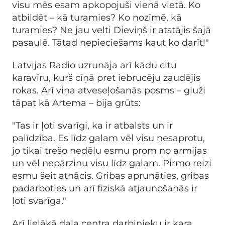
visu mēs esam apkopojuši vienā vietā. Ko
atbildēt – kā turamies? Ko nozīmē, kā
turamies? Ne jau velti Dieviņš ir atstājis šajā
pasaulē. Tātad nepieciešams kaut ko darīt!"
Latvijas Radio uzrunāja arī kādu citu
karavīru, kurš cīņā pret iebrucēju zaudējis
rokas. Arī viņa atveseļošanās posms – gluži
tāpat kā Artema – bija grūts:
"Tas ir ļoti svarīgi, ka ir atbalsts un ir
palīdzība. Es līdz galam vēl visu nesaprotu,
jo tikai trešo nedēļu esmu prom no armijas
un vēl nepārzinu visu līdz galam. Pirmo reizi
esmu šeit atnācis. Gribas aprunāties, gribas
padarboties un arī fiziskā atjaunošanās ir
ļoti svarīga."
Arī lielākā daļa centra darbinieku ir kara