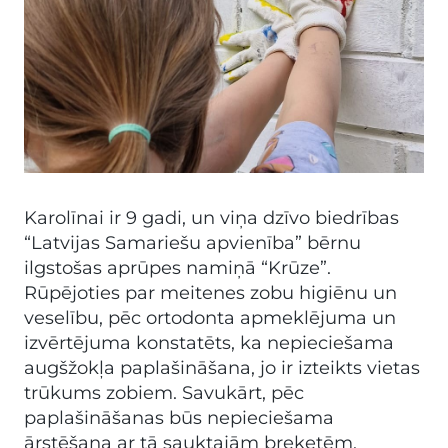
Karolīnai ir 9 gadi, un viņa dzīvo biedrības
“Latvijas Samariešu apvienība” bērnu
ilgstošas aprūpes namiņā “Krūze”.
Rūpējoties par meitenes zobu higiēnu un
veselību, pēc ortodonta apmeklējuma un
izvērtējuma konstatēts, ka nepieciešama
augšžokļa paplašināšana, jo ir izteikts vietas
trūkums zobiem. Savukārt, pēc
paplašināšanas būs nepieciešama
ārstēšana ar tā sauktajām breketēm.