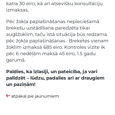
katra 30 eiro, kā arī atsevišķu konsultāciju
izmaksas.
Pēc žokļa paplašināšanas nepieciešamā
brekešu uzstādīšana paredzēta tikai
augšžoklim, taču īstā situācija būs redzama
pēc žokļa paplašināšanas. Breketes vienam
žoklim izmaksā 685 eiro. Kontroles vizīte ik
pēc 6 nedēļām maksā 45 eiro, 1.5 gadu
garumā.
Paldies, ka izlasīji, un pateicība, ja vari
palīdzēt – lūdzu, padalies arī ar draugiem
un paziņām!
atpakaļ pie jaunumiem