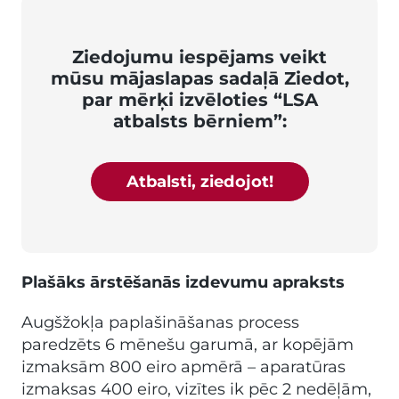
Ziedojumu iespējams veikt
mūsu mājaslapas sadaļā Ziedot,
par mērķi izvēloties “LSA
atbalsts bērniem”:
Atbalsti, ziedojot!
Plašāks ārstēšanās izdevumu apraksts
Augšžokļa paplašināšanas process
paredzēts 6 mēnešu garumā, ar kopējām
izmaksām 800 eiro apmērā – aparatūras
izmaksas 400 eiro, vizītes ik pēc 2 nedēļām,