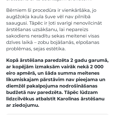
Bērniem šī procedūra ir vienkāršāka, jo
augšžokļa kaula šuve vēl nav pilnībā
saaugusi. Tāpēc ir ļoti svarīgi nenovilcināt
ārstēšanas uzsākšanu, lai nepareizs
sakodiens neradītu sekas meitenei visas
dzīves laikā – zobu bojāšanās, elpošanas
problēmas, sejas estētika.
Kopā ārstēšana paredzēta 2 gadu garumā,
ar kopējām izmaksām vairāk nekā 2 000
eiro apmērā, un šāda summa meitenes
likumiskajam pārstāvim nav pieejama un
diemžēl pakalpojuma nodrošināšanas
budžetā nav paredzēta. Tāpēc lūdzam
līdzcilvēkus atbalstīt Karolīnas ārstēšanu
ar ziedojumu.