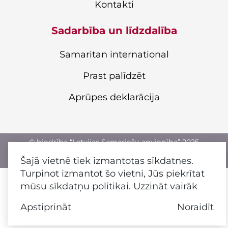
Kontakti
Sadarbība un līdzdalība
Samaritan international
Prast palīdzēt
Aprūpes deklarācija
© biedrība “Latvijas Samariešu apvienība” 2025
Šajā vietnē tiek izmantotas sīkdatnes.
Privātuma politika
Turpinot izmantot šo vietni, Jūs piekrītat
mūsu sīkdatņu politikai.
Uzzināt vairāk
Apstiprināt
Noraidīt