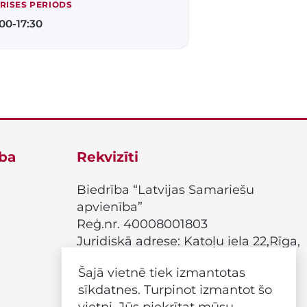
RISES PERIODS
:00-17:30
ība
Rekvizīti
Biedrība “Latvijas Samariešu
apvienība”
Reģ.nr. 40008001803
Juridiskā adrese: Katoļu iela 22,Rīga,
LV-1003
Šajā vietnē tiek izmantotas
Swedbank, IBAN
sīkdatnes. Turpinot izmantot šo
LV98HABA0551018224165
vietni, Jūs piekrītat mūsu