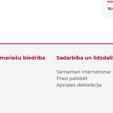
NO
16
amariešu biedrība
Sadarbība un līdzdal
Samaritan international
Prast palīdzēt
Aprūpes deklarācija