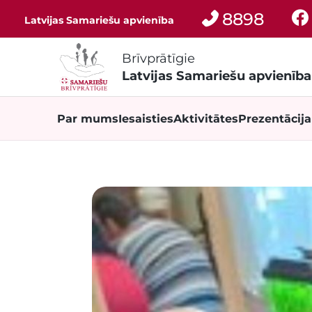
8898
Latvijas Samariešu apvienība
Brīvprātīgie
Latvijas Samariešu apvienība
Par mums
Iesaisties
Aktivitātes
Prezentācij