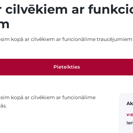
 cilvēkiem ar funkc
em
vosim kopā ar cilvēkiem ar funcionālime traucējumiem
Pieteikties
osim kopā ar cilvēkiem ar funcionālime
Ak
ās.
VI
Ier