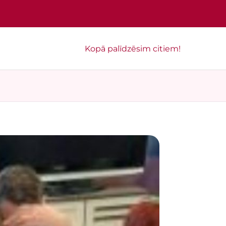
Kopā palīdzēsim citiem!