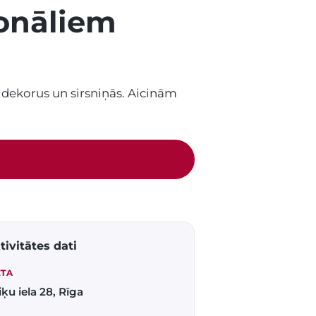
ionāliem
 dekorus un sirsniņās. Aicinām
tivitātes dati
ETA
iķu iela 28, Rīga