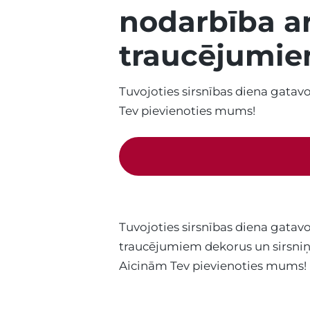
nodarbība ar
traucējumi
Tuvojoties sirsnības diena gata
Tev pievienoties mums!
Tuvojoties sirsnības diena gatav
traucējumiem dekorus un sirsniņ
Aicinām Tev pievienoties mums!