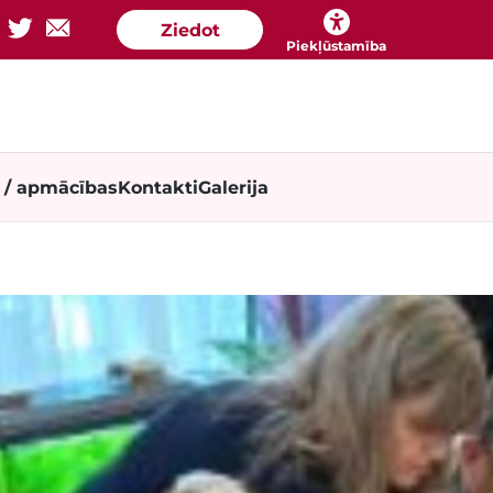
Ziedot
Piekļūstamība
a / apmācības
Kontakti
Galerija