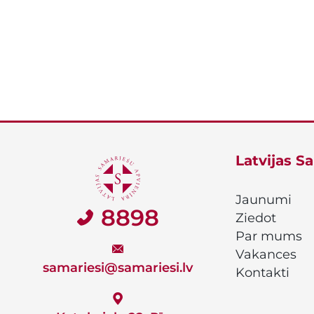
Latvijas S
Jaunumi
8898
Ziedot
Par mums
Vakances
samariesi@samariesi.lv
Kontakti