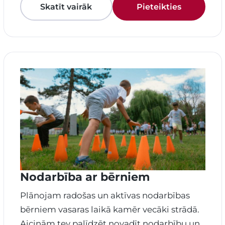
Skatīt vairāk
Pieteikties
Nodarbība ar bērniem
Plānojam radošas un aktīvas nodarbības
bērniem vasaras laikā kamēr vecāki strādā.
Aicinām tev palīdzēt novadīt nodarbību un