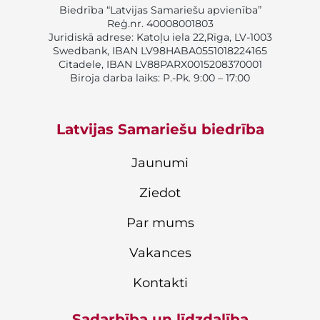
Biedrība “Latvijas Samariešu apvienība”
Reģ.nr. 40008001803
Juridiskā adrese: Katoļu iela 22,Rīga, LV-1003
Swedbank, IBAN LV98HABA0551018224165
Citadele, IBAN LV88PARX0015208370001
Biroja darba laiks: P.-Pk. 9:00 – 17:00
Latvijas Samariešu biedrība
Jaunumi
Ziedot
Par mums
Vakances
Kontakti
Sadarbība un līdzdalība