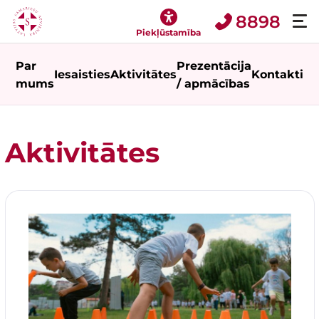
8898
Piekļūstamība
Par
Prezentācija
Iesaisties
Aktivitātes
Kontakti
Ga
mums
/ apmācības
Aktivitātes