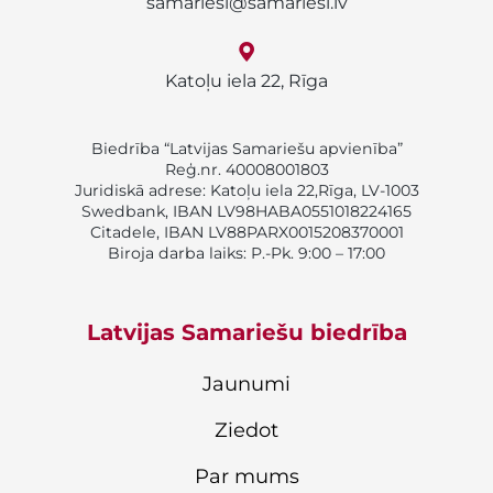
samariesi@samariesi.lv
Katoļu iela 22, Rīga
Biedrība “Latvijas Samariešu apvienība”
Reģ.nr. 40008001803
Juridiskā adrese: Katoļu iela 22,Rīga, LV-1003
Swedbank, IBAN LV98HABA0551018224165
Citadele, IBAN LV88PARX0015208370001
Biroja darba laiks: P.-Pk. 9:00 – 17:00
Latvijas Samariešu biedrība
Jaunumi
Ziedot
Par mums