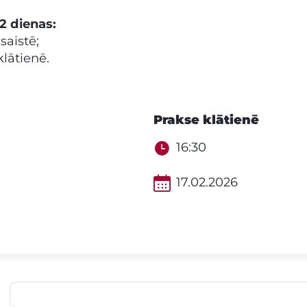
2 dienas:
saistē;
klātienē.
Prakse klātienē
16:30
17.02.2026