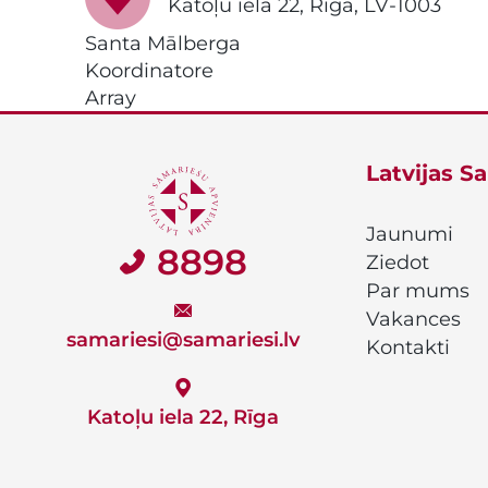
Katoļu iela 22, Rīga, LV-1003
Santa Mālberga
Koordinatore
Array
Latvijas S
Jaunumi
8898
Ziedot
Par mums
Vakances
samariesi@samariesi.lv
Kontakti
Katoļu iela 22, Rīga