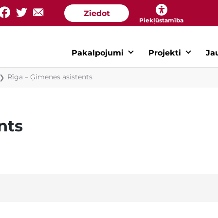
Ziedot
Piekļūstamība
Pakalpojumi
Projekti
Ja
Rīga – Ģimenes asistents
❯
nts