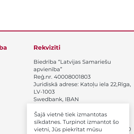
ība
Rekvizīti
Biedrība “Latvijas Samariešu
apvienība”
Reģ.nr. 40008001803
Juridiskā adrese: Katoļu iela 22,Rīga,
LV-1003
Swedbank, IBAN
LV98HABA0551018224165
Citadele, IBAN
Šajā vietnē tiek izmantotas
LV88PARX0015208370001
sīkdatnes. Turpinot izmantot šo
Biroja darba laiks: P.-Pk. 9:00 – 17:00
vietni, Jūs piekrītat mūsu