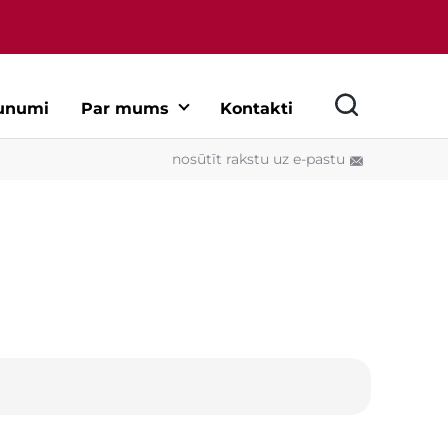
unumi
Par mums
Kontakti
nosūtīt rakstu uz e-pastu