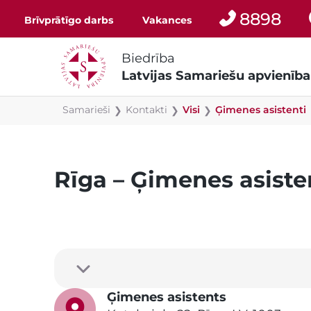
8898
Brīvprātīgo darbs
Vakances
Biedrība
Latvijas Samariešu apvienība
Samarieši
Kontakti
Visi
Ģimenes asistenti
❯
❯
❯
Rīga – Ģimenes asiste
Ģimenes asistents