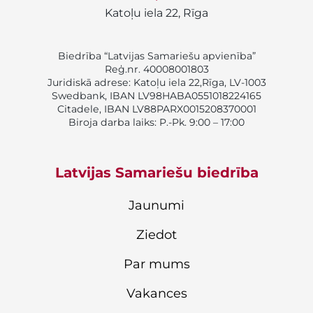
Katoļu iela 22, Rīga
Biedrība “Latvijas Samariešu apvienība”
Reģ.nr. 40008001803
Juridiskā adrese: Katoļu iela 22,Rīga, LV-1003
Swedbank, IBAN LV98HABA0551018224165
Citadele, IBAN LV88PARX0015208370001
Biroja darba laiks: P.-Pk. 9:00 – 17:00
Latvijas Samariešu biedrība
Jaunumi
Ziedot
Par mums
Vakances