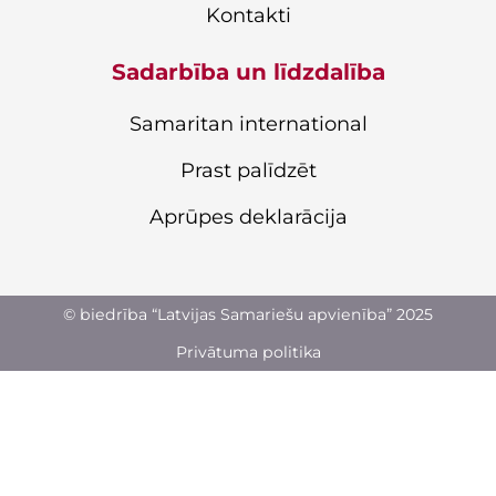
Kontakti
Sadarbība un līdzdalība
Samaritan international
Prast palīdzēt
Aprūpes deklarācija
© biedrība “Latvijas Samariešu apvienība” 2025
Privātuma politika