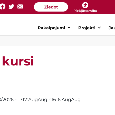
Ziedot
Piekļūstamība
Pakalpojumi
Projekti
Ja
 kursi
8/2026 - 1717:AugAug -:1616:AugAug